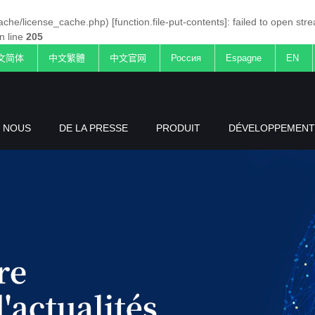
ache/license_cache.php) [
function.file-put-contents
]: failed to open st
n line
205
文简体
中文繁體
中文官网
Россия
Espagne
EN
 NOUS
DE LA PRESSE
PRODUIT
DÉVELOPPEMENT