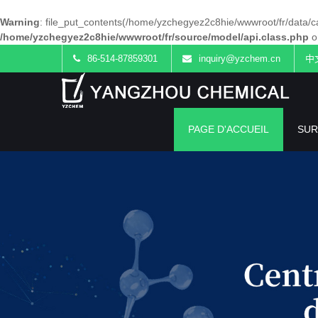
Warning
: file_put_contents(/home/yzchegyez2c8hie/wwwroot/fr/data/c
/home/yzchegyez2c8hie/wwwroot/fr/source/model/api.class.php
o
86-514-87859301
inquiry@yzchem.cn
中
PAGE D'ACCUEIL
SUR