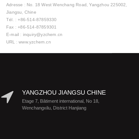
Adresse : No. 18 West Wenchang Road, Yangzhou 225002,
Jiangsu, Chine
Tél. : +86-514-87859330
Fax : +86-514-87859301
E-mail : inquiry@yzchem.cn
URL : www.yzchem.cn
YANGZHOU JIANGSU CHINE
Etage 7, Bâtiment international, No 18,
Wenchangxilu, District Hanjiang