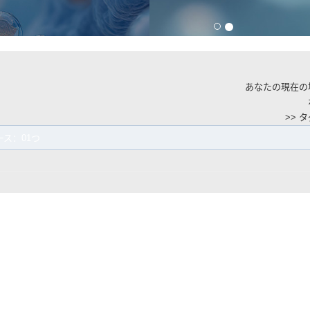
あなたの現在の
>> 
ース：01つ