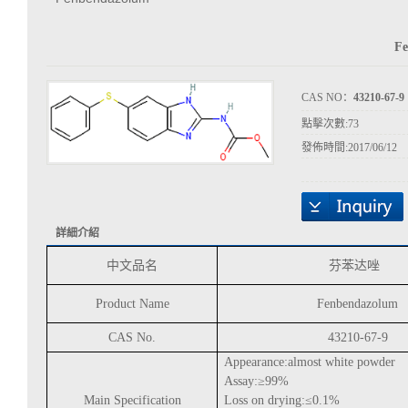
F
CAS NO：
43210-67-9
點擊次數:
73
發佈時間:
2017/06/12
詳細介紹
中文品名
芬苯达唑
Product Name
Fenbendazolum
CAS No.
43210-67-9
Appearance:almost white powder
Assay:
≥
99%
Main Specification
Loss on drying:
≤
0.1%