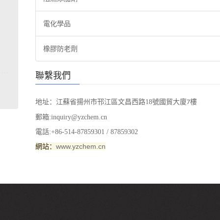
電化學品
橡膠防老劑
聯繫我們
地址：
江蘇省揚州市邗江區文昌西路
18
號國貿大廈
樓
7
郵箱
:inquiry@yzchem.cn
電話
:+86-514-87859301 / 87859302
網站：
www.yzchem.cn