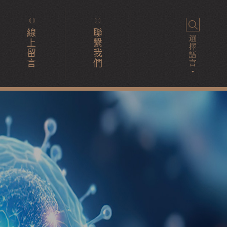
線
聯
上
繫
留
我
言
們