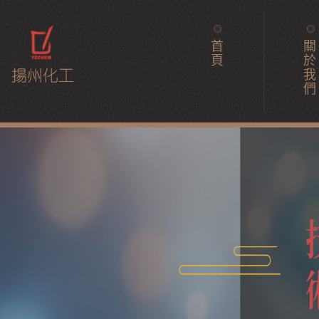
首
關
頁
於
我
們