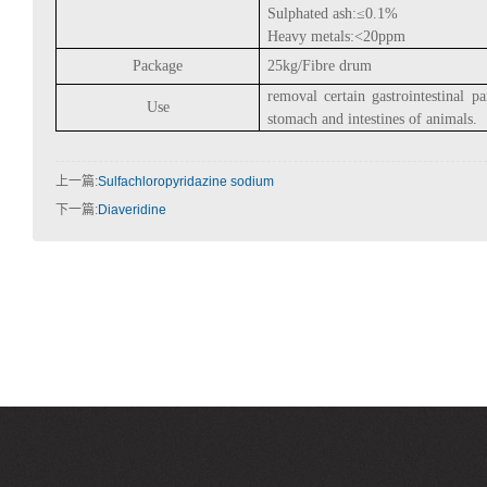
Sulphated ash:
≤
0.1%
Heavy metals:<20ppm
Package
25kg/Fibre drum
removal certain gastrointestinal pa
Use
stomach and intestines of animals.
上一篇:
Sulfachloropyridazine sodium
下一篇:
Diaveridine