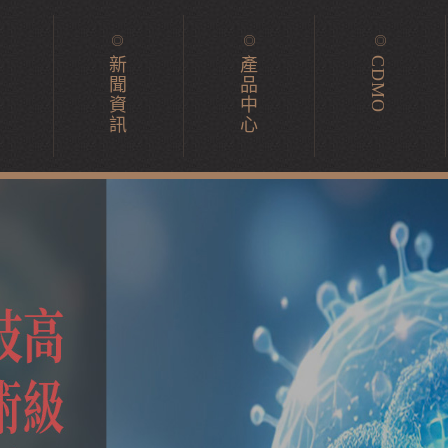
新
產
CDMO
聞
品
資
中
訊
心