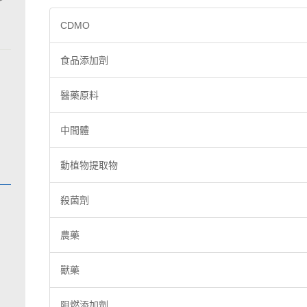
CDMO
食品添加劑
醫藥原料
中間體
動植物提取物
殺菌劑
農藥
獸藥
阻燃添加劑