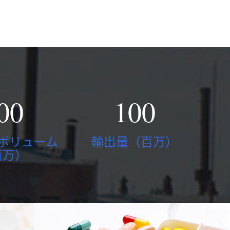
00
100
ボリューム
輸出量（百万）
百万）