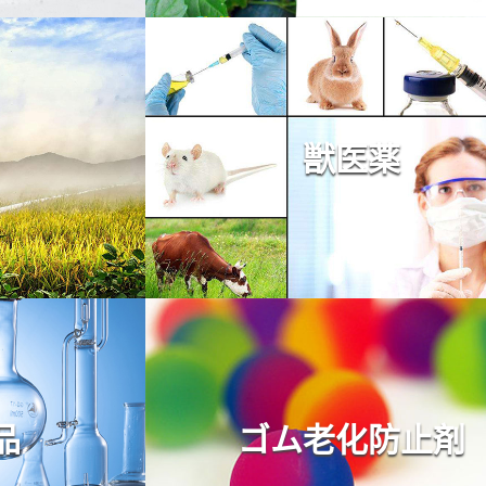
獣医薬
品
ゴム老化防止剤