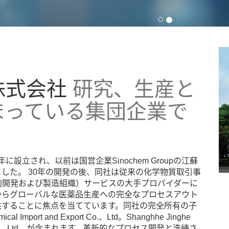
株式会社
研究、生産と
まっている集団企業で
年に設立され、以前は国営企業Sinochem Groupの江蘇
した。 30年の開発の後、同社は従来の化学物質取引事
約開発および製造組織）サービスの大手プロバイダーに
からグローバルな医薬品生産への完全なプロセスアウト
供することに焦点を当てています。同社の完全所有の子
l Import and Export Co.、Ltd。Shanghhe Jinghe
rials Co.、Ltd。が含まれます。革新的なプロセス開発と洗練さ