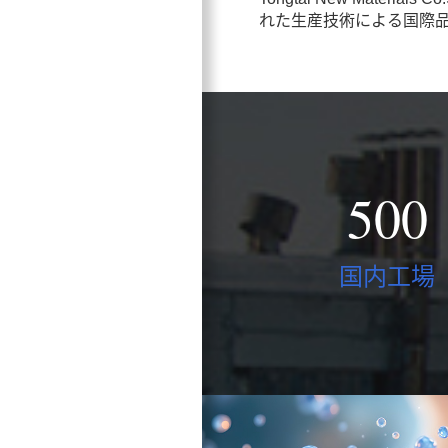
れた生産技術による国際
500
国内工場