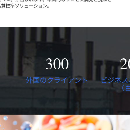
品質標準ソリューション。
300
2
外国のクライアント
ビジネス
（