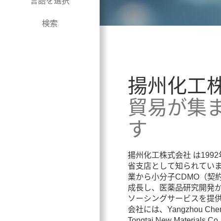
言語を選択
検索
揚州化工
貿易が集
す
揚州化工株式会社 は1992
省支店として知られていま
業から小分子CDMO（契
成長し、医薬品研究開発
ソーシングサービスを提
会社には、Yangzhou Chemica
Tongtai New Mate